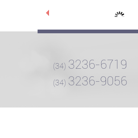
Especificações técnicas
3236-6719
(34)
3236-9056
(34)