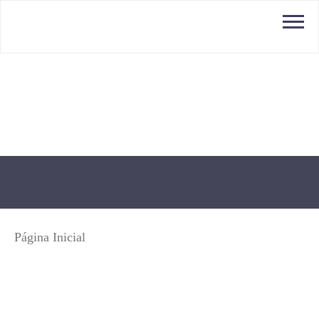
ÁREA DO CLIENTE
Usuário
Produtos
Senha
Página Inicial