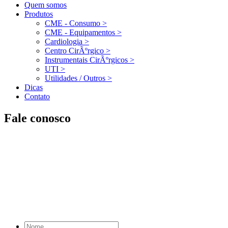
Quem somos
Produtos
CME - Consumo
>
CME - Equipamentos
>
Cardiologia
>
Centro CirÃºrgico
>
Instrumentais CirÃºrgicos
>
UTI
>
Utilidades / Outros
>
Dicas
Contato
Fale conosco